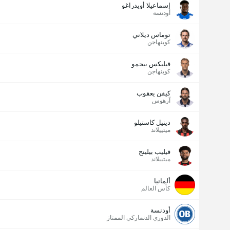
إسماعيلا أويدراغو
أودنسة
توماس ديلاني
كوبنهاجن
فيليكس بيجمو
كوبنهاجن
كيفن يعقوب
آرهوس
دينيل كاستيلو
ميتييلاند
فيليب بيلينج
ميتييلاند
ألمانيا
كأس العالم
أودنسة
الدوري الدنماركي الممتاز