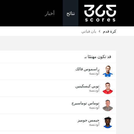
نتائج
أخبار
كرة قدم
يان فياتي
قد تكون مهتمًا بـ
راسموس فالك
أودنسة
توبي كيسكينين
أودنسة
توماس توماسبرج
أودنسة
جيمس جوميز
أودنسة