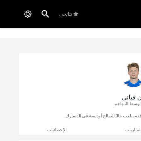
نتائجي
ن فياتي
لوسط المهاجم
لمباريات
الإحصائيات