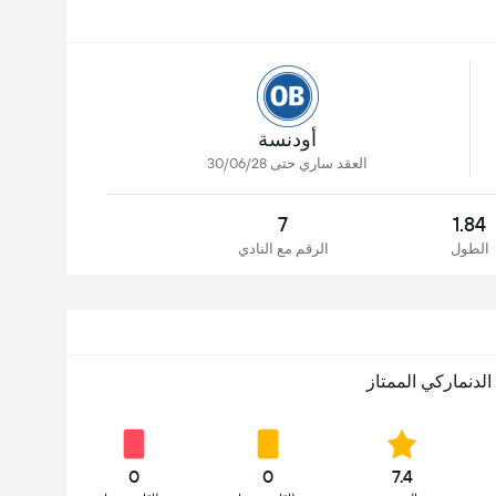
أودنسة
العقد ساري حتى 30/06/28
7
1.84
الطول
الرقم مع النادي
الدنماركي الممتاز
0
0
7.4