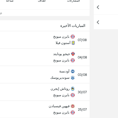
المشاركات
اهداف
صناعة
عرض
المباريات الأخيرة
بايرن ميونخ
07/08
أستون فيلا
جيجو يونايتد
04/08
بايرن ميونخ
أودنسة
03/08
سونديريوسك
روتاش إيجرن
30/07
بايرن ميونخ
فيهين فيسبادن
25/07
بايرن ميونخ