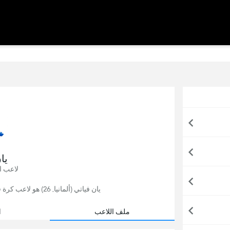
يا
لاعب ا
يان فياتي (ألمانيا, 26) هو لاعب كرة قدم, يلعب حاليًا لصالح أودنسة في الدنمارك.
ملف اللاعب
ا