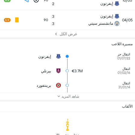
10/05
90
8.5
إيفرتون
2
إيفرتون
3
04/05
90
5.9
مانشستر سيتي
3
عرض الكل
مسيرة اللاعب
انتقال حر
إيفرتون
01/07/22
انتقال
€3.7M
بيرنلي
01/02/16
انتقال
برينتفورد
31/01/14
شاهد المزيد
الألقاب