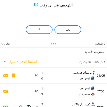
التهديف في أي وقت
نعم
لا
السّابق
التالي
المباريات الأخيرة
18/07/26 - 01/08/26
لم يشارك في 4 مباراة
توتنهام هوتسبر
1
24/05
90
6.8
إيفرتون
0
إيفرتون
1
17/05
90
6.7
سندرلاند
3
كريستال بالاس
2