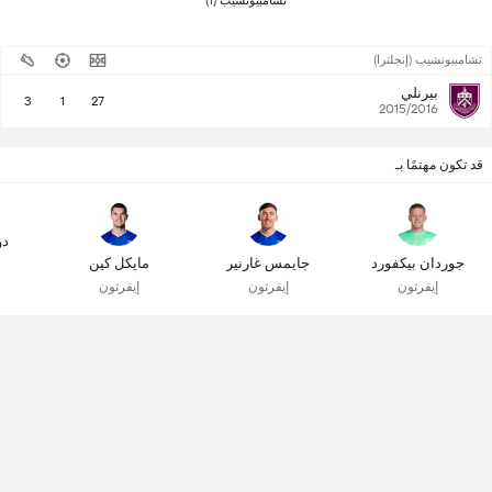
 تشامبيونشيب (1) 
تشامبيونشيب (إنجلترا)
بيرنلي
3
1
27
2015/2016
قد تكون مهتمًا بـ
دو
جوردان بيكفورد
جايمس غارنير
مايكل كين
إيفرتون
إيفرتون
إيفرتون