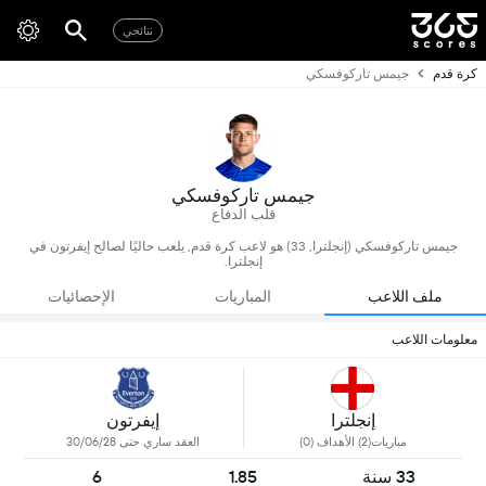
نتائجي
كرة قدم
جيمس تاركوفسكي
جيمس تاركوفسكي
قلب الدفاع
جيمس تاركوفسكي (إنجلترا, 33) هو لاعب كرة قدم, يلعب حاليًا لصالح إيفرتون في
إنجلترا.
ملف اللاعب
المباريات
الإحصائيات
معلومات اللاعب
إنجلترا
إيفرتون
مباريات(2) الأهداف (0)
العقد ساري حتى 30/06/28
33 سنة
1.85
6