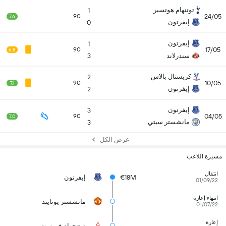
توتنهام هوتسبر
1
24/05
90
7.6
إيفرتون
0
إيفرتون
1
17/05
90
6.8
سندرلاند
3
كريستال بالاس
2
10/05
90
7.1
إيفرتون
2
إيفرتون
3
04/05
90
7.0
مانشستر سيتي
3
عرض الكل
مسيرة اللاعب
انتقال
€18M
إيفرتون
01/09/22
انتهاء إعارة
مانشستر يونايتد
01/07/22
إعارة
نوتنجهام فورست