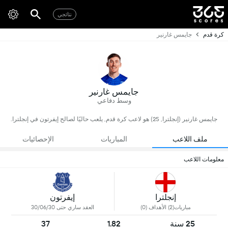
نتائجي
كرة قدم
جايمس غارنير
جايمس غارنير
وسط دفاعي
جايمس غارنير (إنجلترا, 25) هو لاعب كرة قدم, يلعب حاليًا لصالح إيفرتون في إنجلترا.
ملف اللاعب
المباريات
الإحصائيات
معلومات اللاعب
إنجلترا
إيفرتون
مباريات(2) الأهداف (0)
العقد ساري حتى 30/06/30
25 سنة
1.82
37