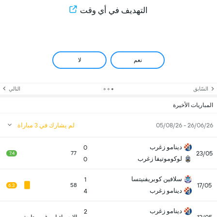
التهديف في أي وقت
نعم
لا
السّابق
التالي
المباريات الأخيرة
26/06/26 - 05/08/26
لم يشارك في 3 مباراة
دينامو زغرب
0
23/05
77
7.4
لوكوموتيفا زغرب
0
سلافين كوبريفنيتسا
1
17/05
58
6.3
دينامو زغرب
4
دينامو زغرب
2