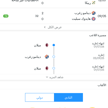
13/05
الاحصائيات غير متاحة
رييكا
0
دينامو زغرب
2
09/05
32
7.2
هايدوك سبليت
0
عرض الكل
مسيرة اللاعب
انتهاء إعارة
ميلان
01/07/26
إعارة
دينامو زغرب
05/09/25
انتهاء إعارة
ميلان
01/07/25
شاهد المزيد
الألقاب
النادي
دولي