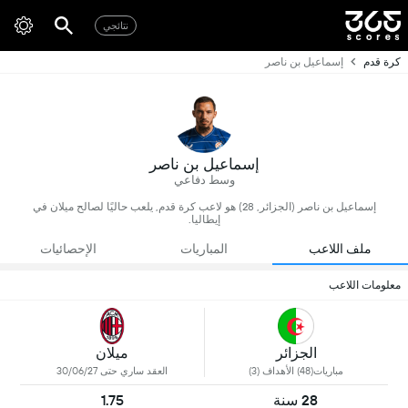
نتائجي
كرة قدم
إسماعيل بن ناصر
إسماعيل بن ناصر
وسط دفاعي
إسماعيل بن ناصر (الجزائر, 28) هو لاعب كرة قدم, يلعب حاليًا لصالح ميلان في
إيطاليا.
ملف اللاعب
المباريات
الإحصائيات
معلومات اللاعب
الجزائر
ميلان
مباريات(48) الأهداف (3)
العقد ساري حتى 30/06/27
28 سنة
1.75