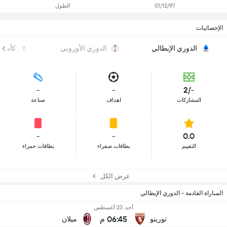
01/12/97
الطول
الإحصائيات
الدوري الإيطالي
الدوري الأوروبي
كأس إي
-
-
-/2
المشاركات
اهداف
صناعة
-
-
0.0
التقييم
بطاقات صفراء
بطاقات حمراء
عرض الكل
المباراة القادمة - الدوري الإيطالي
أحد, 23 أغسطس
06:45 م
تورينو
ميلان