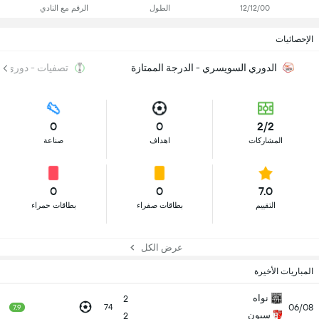
12/12/00
الطول
الرقم مع النادي
الإحصائيات
الدوري السويسري - الدرجة الممتازة
تصفيات - دوري ال
0
0
2/2
المشاركات
اهداف
صناعة
0
0
7.0
التقييم
بطاقات صفراء
بطاقات حمراء
عرض الكل
المباريات الأخيرة
نواه
2
06/08
74
7.9
سيون
2