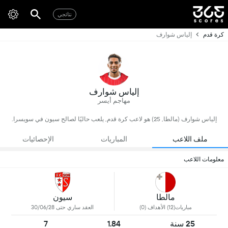
نتائجي
كرة قدم
إلياس شوارف
إلياس شوارف
مهاجم أيسر
إلياس شوارف (مالطا, 25) هو لاعب كرة قدم, يلعب حاليًا لصالح سيون في سويسرا.
ملف اللاعب
المباريات
الإحصائيات
معلومات اللاعب
مالطا
سيون
مباريات(12) الأهداف (0)
العقد ساري حتى 30/06/28
25 سنة
1.84
7