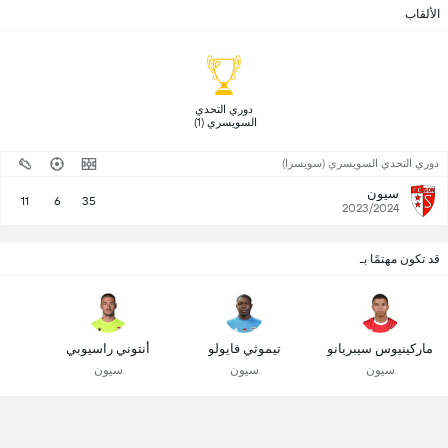
الألقاب
 دوري التحدي 
السويسري (1) 
دوري التحدي السويسري (سويسرا)
سيون
11
6
35
2023/2024
قد تكون مهتمًا بـ
ماركينيوس سيبريانو
تيموثي فايولو
أنتوني راسيوبي
سيون
سيون
سيون