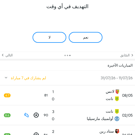
التهديف في أي وقت
نعم
لا
السّابق
التالي
المباريات الأخيرة
11/07/26 - 31/07/26
لم يشارك في 7 مباراة
لانس
1
08/05
81
6.7
نانت
0
نانت
3
02/05
90
8.6
أولمبيك مارسيليا
0
ستاد رين
2