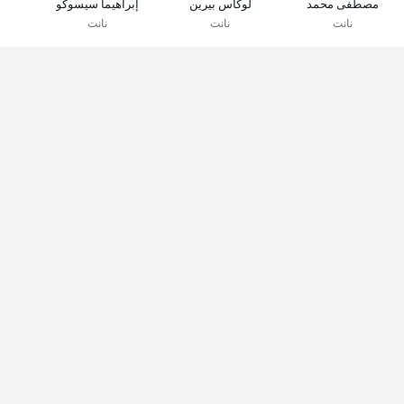
مصطفى محمد
لوكاس بيرين
إبراهيما سيسوكو
نانت
نانت
نانت