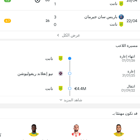
26/04
86
7.3
نانت
1
باريس سان جيرمان
3
22/04
26
6.7
نانت
0
عرض الكل
مسيرة اللاعب
انتهاء إعارة
نانت
01/01/26
إعارة
نيو إنغلاند ريفوليوشن
31/01/25
انتقال
€4.4M
نانت
01/09/22
شاهد المزيد
قد تكون مهتمًا بـ
ك