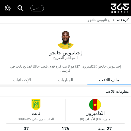
نتائجي
كرة قدم
إجناتيوس جانجو
إجناتيوس جانجو
المهاجم الصريح
إجناتيوس جانجو (الكاميرون, 27) هو لاعب كرة قدم, يلعب حاليًا لصالح نانت في
فرنسا.
ملف اللاعب
المباريات
الإحصائيات
معلومات اللاعب
الكاميرون
نانت
مباريات(13) الأهداف (0)
العقد ساري حتى 30/06/27
27 سنة
1.76
37