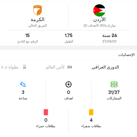
الأردن
الكرمة
مباريات(40) الأهداف (2)
الفريق الحالي
26 سنة
1.75
15
27/04/00
الطول
الرقم مع النادي
الإحصائيات
الدوري العراقي
كأس العالم
بطولة غرب 
3
0
31/37
المشاركات
اهداف
صناعة
0
4
بطاقات صفراء
بطاقات حمراء