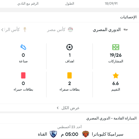
18/09/91
الطول
الرقم مع النادي
الإحصائيات
الدوري المصري
كأس مصر
كأس الرابط
0
1
19/26
المشاركات
اهداف
صناعة
0
2
6.6
التقييم
بطاقات صفراء
بطاقات حمراء
عرض الكل
المباراة القادمة - الدوري المصري
أحد, 23 أغسطس
05:00 م
سيراميكا كليوباترا
القناة