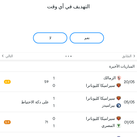
التهديف في أي وقت
نعم
لا
السّابق
التالي
المباريات الأخيرة
الزمالك
1
20/05
59
6.9
سيراميكا كليوباترا
0
سيراميكا كليوباترا
1
05/05
على دكة الاحتياط
بيراميدز
1
سيراميكا كليوباترا
0
01/05
71
5.9
المصري
1