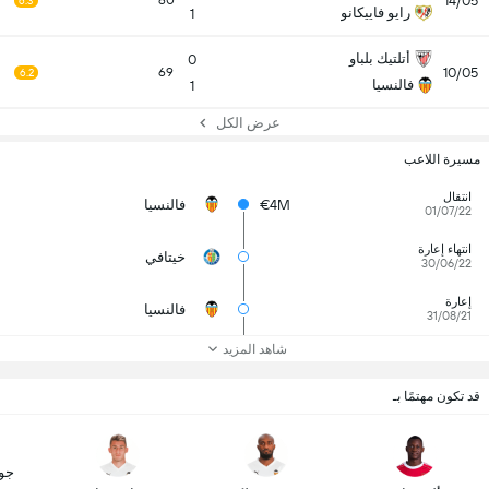
14/05
60
6.3
رايو فاييكانو
1
أتلتيك بلباو
0
10/05
69
6.2
فالنسيا
1
عرض الكل
مسيرة اللاعب
انتقال
€4M
فالنسيا
01/07/22
انتهاء إعارة
خيتافي
30/06/22
إعارة
فالنسيا
31/08/21
شاهد المزيد
قد تكون مهتمًا بـ
جوي