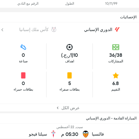
10/11/99
الطول
الرقم مع النادي
الإحصائيات
الدوري الإسباني
كأس ملك إسبانيا
36/38
10(1ر.ج.)
0
المشاركات
اهداف
صناعة
0
5
6.8
التقييم
بطاقات صفراء
بطاقات حمراء
عرض الكل
المباراة القادمة - الدوري الإسباني
سبت, 22 أغسطس
05:30 م
فالنسيا
سيلتا فيجو