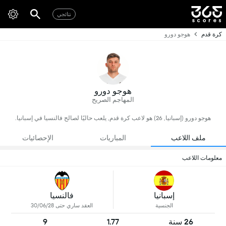
نتائجي
كرة قدم
هوجو دورو
هوجو دورو
المهاجم الصريح
هوجو دورو (إسبانيا, 26) هو لاعب كرة قدم, يلعب حاليًا لصالح فالنسيا في إسبانيا.
ملف اللاعب
المباريات
الإحصائيات
معلومات اللاعب
إسبانيا
فالنسيا
الجنسية
العقد ساري حتى 30/06/28
26 سنة
1.77
9