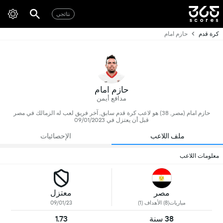
نتائجي
كرة قدم
حازم امام
حازم امام
مدافع أيمن
حازم امام (مصر, 38) هو لاعب كرة قدم سابق, آخر فريق لعب له الزمالك في مصر
قبل أن يعتزل في 09/01/2023
ملف اللاعب
الإحصائيات
معلومات اللاعب
مصر
معتزل
مباريات(8) الأهداف (1)
09/01/23
38 سنة
1.73