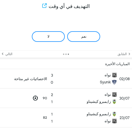
التهديف في أي وقت
نعم
لا
السّابق
التالي
المباريات الأخيرة
نواه
3
02/08
الاحصائيات غير متاحة
Syunik
0
نواه
2
30/07
90
زايمبرو كيشيناو
1
زايمبرو كيشيناو
1
23/07
82
نواه
1