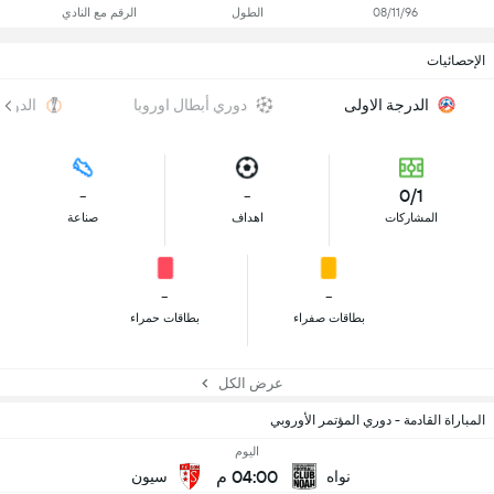
08/11/96
الطول
الرقم مع النادي
الإحصائيات
الدرجة الاولى
دوري أبطال اوروبا
الدوري
-
-
0/1
المشاركات
اهداف
صناعة
-
-
بطاقات صفراء
بطاقات حمراء
عرض الكل
المباراة القادمة - دوري المؤتمر الأوروبي
اليوم
04:00 م
نواه
سيون