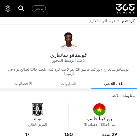
نتائجي
كرة قدم
غوستافو سانغاري
غوستافو سانغاري
لاعب الوسط المحور
غوستافو سانغاري (بوركينا فاسو, 29) هو لاعب كرة قدم, يلعب حاليًا لصالح نواه في
أرمينيا.
ملف اللاعب
المباريات
الإحصائيات
معلومات اللاعب
بوركينا فاسو
نواه
مباريات(33) الأهداف (1)
الفريق الحالي
29 سنة
1.80
17