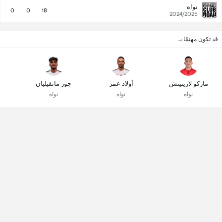
نواه
0
0
18
2024/2025
قد تكون مهتمًا بـ
ماركو لازيتيتش
أولاد عمر
جور مانفيليان
نواه
نواه
نواه