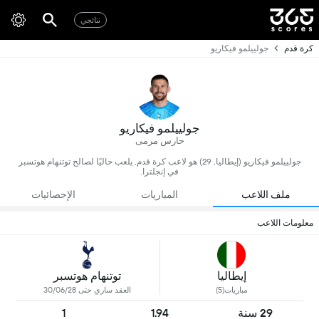
نتائجي
كرة قدم
جولييلمو فيكاريو
جولييلمو فيكاريو
حارس مرمى
جولييلمو فيكاريو (إيطاليا, 29) هو لاعب كرة قدم, يلعب حاليًا لصالح توتنهام هوتسبر
في إنجلترا.
ملف اللاعب
المباريات
الإحصائيات
معلومات اللاعب
إيطاليا
توتنهام هوتسبر
مباريات(5)
العقد ساري حتى 30/06/28
29 سنة
1.94
1