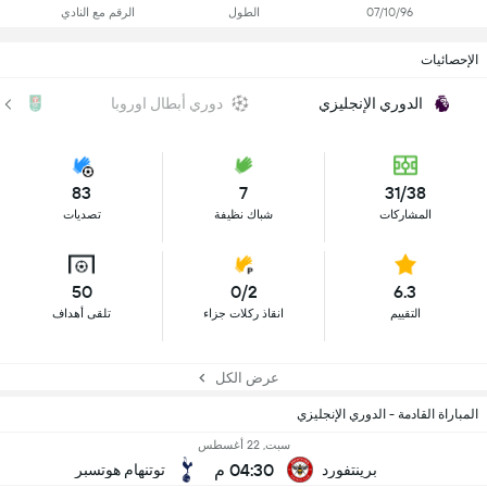
07/10/96
الطول
الرقم مع النادي
الإحصائيات
الدوري الإنجليزي
دوري أبطال اوروبا
كأس
83
7
31/38
المشاركات
شباك نظيفة
تصديات
50
0/2
6.3
التقييم
انقاذ ركلات جزاء
تلقى أهداف
عرض الكل
المباراة القادمة - الدوري الإنجليزي
سبت, 22 أغسطس
04:30 م
برينتفورد
توتنهام هوتسبر