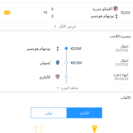
أتلتيكو مدريد
5
10/03
74
6.2
توتنهام هوتسبر
2
عرض الكل
مسيرة اللاعب
انتقال
€20M
توتنهام هوتسبر
01/07/23
انتقال
€8.5M
إمبولي
01/07/22
انتهاء إعارة
كالياري
30/06/22
شاهد المزيد
الألقاب
النادي
دولي