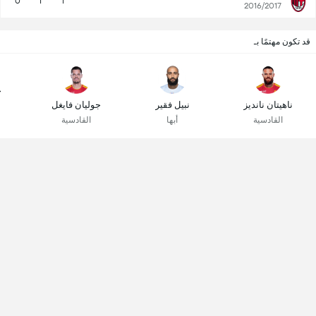
0
1
1
2016/2017
قد تكون مهتمًا بـ
ح
ناهيتان نانديز
نبيل فقير
جوليان فايغل
القادسية
أبها
القادسية