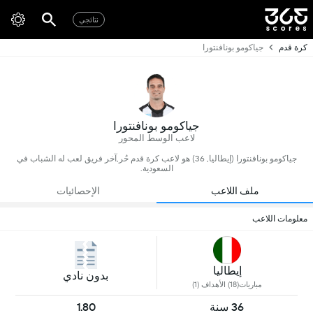
نتائجي
كرة قدم
جياكومو بونافنتورا
جياكومو بونافنتورا
لاعب الوسط المحور
جياكومو بونافنتورا (إيطاليا, 36) هو لاعب كرة قدم حُر,آخر فريق لعب له الشباب في
السعودية.
ملف اللاعب
الإحصائيات
معلومات اللاعب
إيطاليا
بدون نادي
مباريات(18) الأهداف (1)
36 سنة
1.80