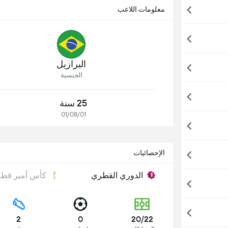
معلومات اللاعب
البرازيل
الجنسية
25 سنة
01/08/01
الإحصائيات
الدوري القطري
كأس أمير قطر
2
0
20/22