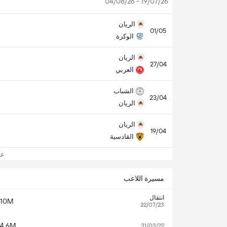
19/07/26 - 04/08/26
الريان
01/05
الوكرة
الريان
27/04
العربي
الشباب
23/04
الريان
الريان
19/04
القادسية
عرض
مسيرة اللاعب
انتقال
10M
22/07/23
4.6M
31/03/22