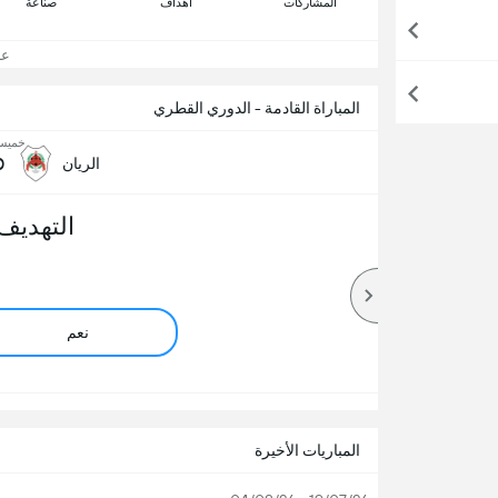
المشاركات
اهداف
صناعة
عرض
المباراة القادمة - الدوري القطري
خميس, 20 
0
الريان
التهديف
نعم
المباريات الأخيرة