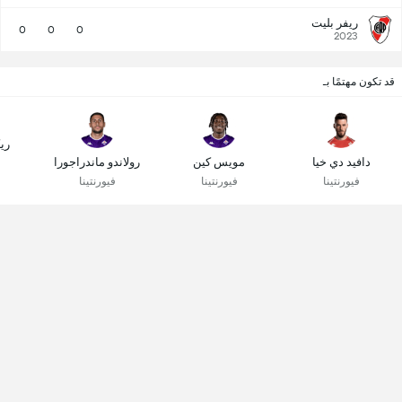
ريفر بليت
0
0
0
2023
قد تكون مهتمًا بـ
ري
دافيد دي خيا
مويس كين
رولاندو ماندراجورا
فيورنتينا
فيورنتينا
فيورنتينا