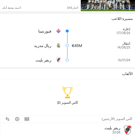
أخبار365
3 منذ بضعة أيام
مسيرة اللاعب
إعارة
فيورنتينا
07/08/26
انتقال
€45M
ريال مدريد
14/08/25
ريفر بليت
16/01/24
الألقاب
 كأس السوبر (2) 
كأس السوبر (الأرجنتين)
ريفر بليت
2024