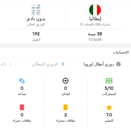
إيطاليا
بدون نادي
مباريات(34) الأهداف (1)
الفريق الحالي
38 سنة
1.92
10/02/88
الطول
الإحصائيات
دوري أبطال اوروبا
الدوري الإيطالي
كأس 
0
0
5/10
المشاركات
اهداف
صناعة
0
2
7.0
التقييم
بطاقات صفراء
بطاقات حمراء