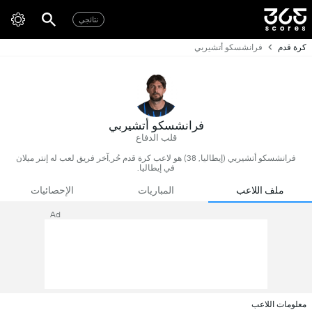
نتائجي
كرة قدم
فرانشسكو أتشيربي
فرانشسكو أتشيربي
قلب الدفاع
فرانشسكو أتشيربي (إيطاليا, 38) هو لاعب كرة قدم حُر,آخر فريق لعب له إنتر ميلان
في إيطاليا.
ملف اللاعب
المباريات
الإحصائيات
Ad
معلومات اللاعب