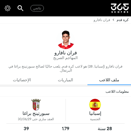
نتائجي
كرة قدم
فران نافارو
فران نافارو
المهاجم الصريح
فران نافارو (إسبانيا, 28) هو لاعب كرة قدم, يلعب حاليًا لصالح سبورتينج براغا في
البرتغال.
ملف اللاعب
المباريات
الإحصائيات
معلومات اللاعب
إسبانيا
سبورتينج براغا
الجنسية
العقد ساري حتى 30/06/29
28 سنة
1.79
39