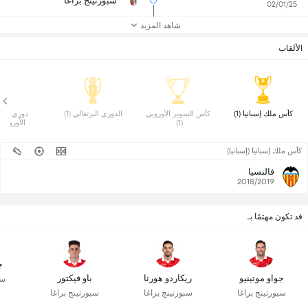
سبورتينج براغا
02/01/25
شاهد المزيد
الألقاب
 كأس ملك إسبانيا (1) 
 كأس السوبر الأوروبي 
 الدوري البرتغالي (1) 
(1) 
الأوروبي (1)
كأس ملك إسبانيا (إسبانيا)
فالنسيا
2018/2019
قد تكون مهتمًا بـ
ج
جواو موتينيو
ريكاردو هورتا
باو فيكتور
سب
سبورتينج براغا
سبورتينج براغا
سبورتينج براغا