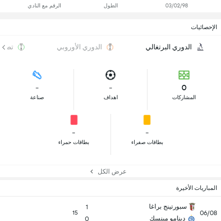
03/02/98
الطول
الرقم مع النادي
الإحصائيات
الدوري البرتغالي
الدوري الأوروبي
تصفيا
-
-
0
المشاركات
اهداف
صناعة
-
-
بطاقات صفراء
بطاقات حمراء
عرض الكل
المباريات الأخيرة
سبورتينج براغا
1
06/08
15
دينامو مينسك
0