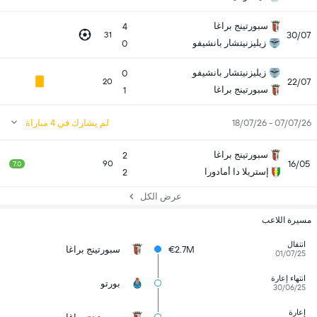
سبورتينج براغا
4
30/07
31
زيليزنيتشار بانشيفو
0
زيليزنيتشار بانشيفو
0
22/07
20
سبورتينج براغا
1
07/07/26 - 18/07/26
لم يشارك في 4 مباراة
سبورتينج براغا
2
16/05
90
7.0
إستريلا دا أمادورا
2
عرض الكل
مسيرة اللاعب
انتقال
€2.7M
سبورتينج براغا
01/07/25
انتهاء إعارة
بورتو
30/06/25
إعارة