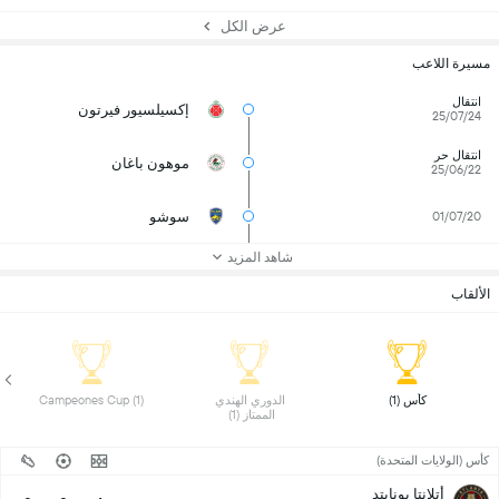
عرض الكل
مسيرة اللاعب
انتقال
إكسيلسيور فيرتون
25/07/24
انتقال حر
موهون باغان
25/06/22
سوشو
01/07/20
شاهد المزيد
الألقاب
 كأس (1) 
 الدوري الهندي 
 Campeones Cup (1) 
الممتاز (1) 
كأس (الولايات المتحدة)
أتلانتا يونايتد