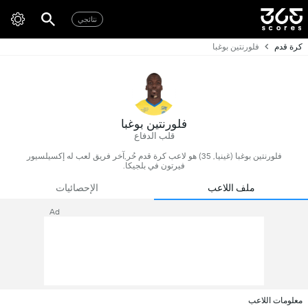
نتائجي
كرة قدم
فلورنتين بوغبا
فلورنتين بوغبا
قلب الدفاع
فلورنتين بوغبا (غينيا, 35) هو لاعب كرة قدم حُر,آخر فريق لعب له إكسيلسيور
فيرتون في بلجيكا.
ملف اللاعب
الإحصائيات
Ad
معلومات اللاعب