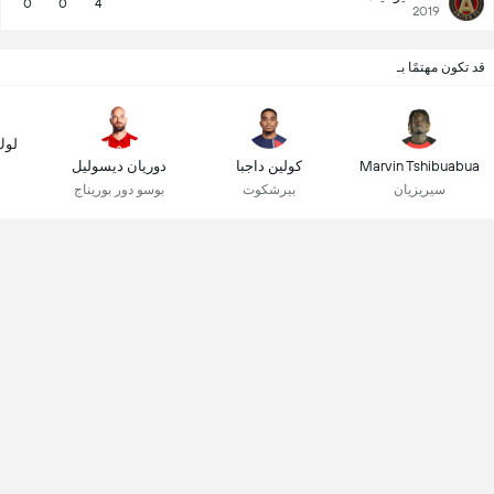
0
0
4
2019
قد تكون مهتمًا بـ
لوك
Marvin Tshibuabua
كولين داجبا
دوريان ديسوليل
سيريزيان
بيرشكوت
بوسو دور بوريناج