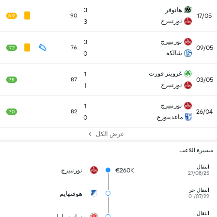
هانوفر
3
17/05
90
6.9
نورنبيرج
3
نورنبيرج
3
09/05
76
7.2
شالكة
0
غرويتر فورت
1
03/05
87
7.5
نورنبيرج
1
نورنبيرج
1
26/04
82
7.0
ماغديبورغ
0
عرض الكل
مسيرة اللاعب
انتقال
€260K
نورنبيرج
27/08/25
انتقال حر
هوفنهايم
01/07/22
انتقال
سانت باولي