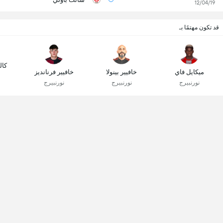
12/04/19
قد تكون مهتمًا بـ
أ
كال
ميكايل فاي
خافيير بينولا
خافيير فرنانديز
نورنبيرج
نورنبيرج
نورنبيرج