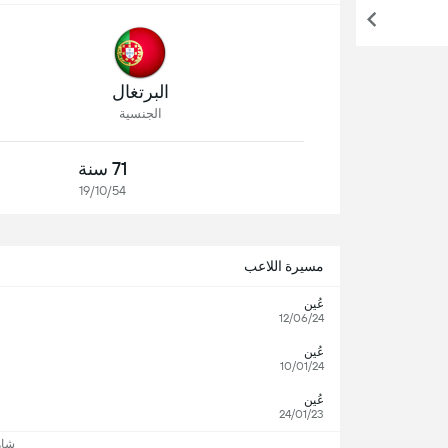
البرتغال
الجنسية
71 سنة
19/10/54
مسيرة اللاعب
عُين
12/06/24
عُين
10/01/24
عُين
24/01/23
شاه