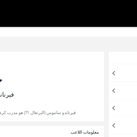
فيرنا
فيرناندو سانتوس (البرتغال, 71) هو مدرب كرة قدم، آخر تجربة تدريبية له كانت مع منتخب أذربيجان.
معلومات اللاعب