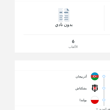
بدون نادي
6
الألقاب
أذربيجان
بشكتاش
بولندا
د المزيد