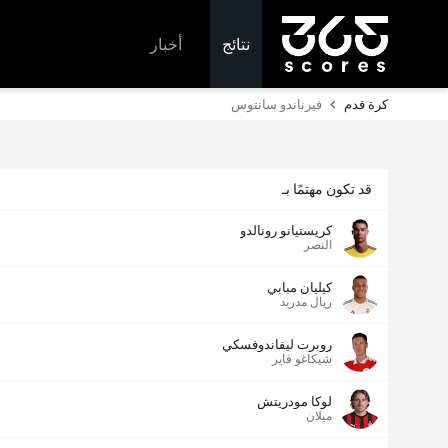
نتائج
أخبار
كرة قدم
فيرناندو سانتوس
قد تكون مهتمًا بـ
كريستيانو رونالدو
النصر
كيليان مبابي
ريال مدريد
روبرت ليفاندوفسكي
شيكاغو فاير
لوكا مودريتش
ميلان