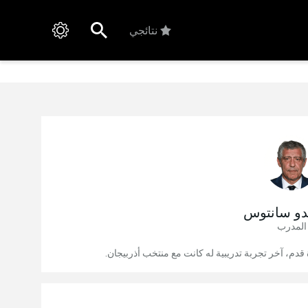
نتائجي
ندو سانتوس
المدرب