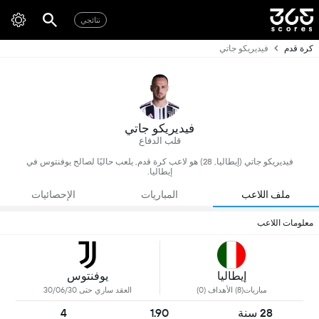
نتائجي
كرة قدم
فيديريكو جاتي
فيديريكو جاتي
قلب الدفاع
فيديريكو جاتي (إيطاليا, 28) هو لاعب كرة قدم, يلعب حاليًا لصالح يوفنتوس في
إيطاليا.
ملف اللاعب
المباريات
الإحصائيات
معلومات اللاعب
إيطاليا
يوفنتوس
مباريات(8) الأهداف (0)
العقد ساري حتى 30/06/30
28 سنة
1.90
4