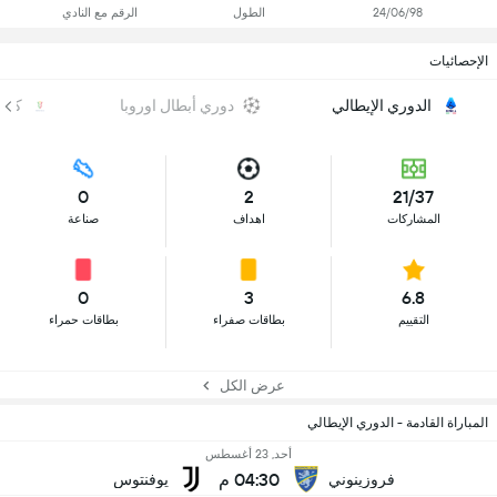
24/06/98
الطول
الرقم مع النادي
الإحصائيات
الدوري الإيطالي
دوري أبطال اوروبا
كأس 
0
2
21/37
المشاركات
اهداف
صناعة
0
3
6.8
التقييم
بطاقات صفراء
بطاقات حمراء
عرض الكل
المباراة القادمة - الدوري الإيطالي
أحد, 23 أغسطس
04:30 م
فروزينوني
يوفنتوس