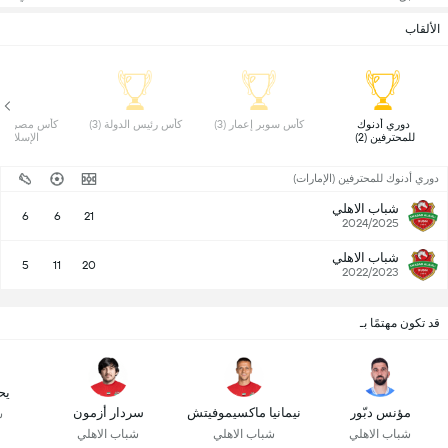
الألقاب
 دوري أدنوك 
 كأس سوبر إعمار (3) 
 كأس رئيس الدولة (3) 
للمحترفين (2) 
الإسلامي (1)
دوري أدنوك للمحترفين (الإمارات)
شباب الاهلي
6
6
21
2024/2025
شباب الاهلي
5
11
20
2022/2023
قد تكون مهتمًا بـ
يح
مؤنس دبّور
نيمانيا ماكسيموفيتش
سردار أزمون
ش
شباب الاهلي
شباب الاهلي
شباب الاهلي