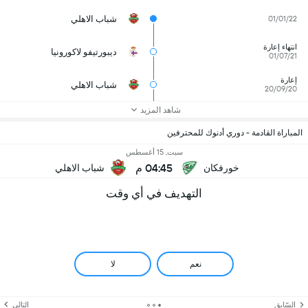
شباب الاهلي
01/01/22
انتهاء إعارة
ديبورتيفو لاكورونيا
01/07/21
إعارة
شباب الاهلي
20/09/20
شاهد المزيد
المباراة القادمة - دوري أدنوك للمحترفين
سبت, 15 أغسطس
04:45 م
خورفكان
شباب الاهلي
التهديف في أي وقت
نعم
لا
السّابق
التالي