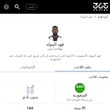
نتائجي
كرة قدم
فهد المولد
فهد المولد
مهاجم أيمن
فهد المولد (السعودية, 31) هو لاعب كرة قدم حُر,آخر فريق لعب له الشباب في
السعودية.
ملف اللاعب
الإحصائيات
معلومات اللاعب
السعودية
بدون نادي
مباريات(75) الأهداف (17)
31 سنة
1.66