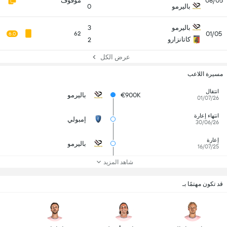
08/05
موقوف
باليرمو
0
باليرمو
3
01/05
62
6.0
كاتانزارو
2
عرض الكل
مسيرة اللاعب
انتقال
€900K
باليرمو
01/07/26
انتهاء إعارة
إمبولي
30/06/26
إعارة
باليرمو
16/07/25
شاهد المزيد
قد تكون مهتمًا بـ