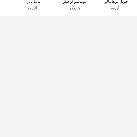
جويل بوهانبالو
توماسو أوجيلو
ماتيا باني
باليرمو
باليرمو
باليرمو