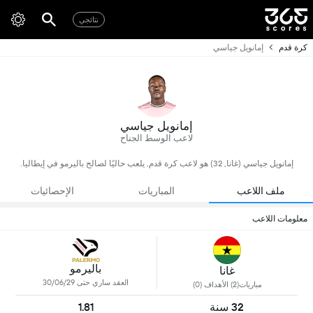
نتائجي
كرة قدم
إمانويل جياسي
إمانويل جياسي
لاعب الوسط الجناح
إمانويل جياسي (غانا, 32) هو لاعب كرة قدم, يلعب حاليًا لصالح باليرمو في إيطاليا.
ملف اللاعب
المباريات
الإحصائيات
معلومات اللاعب
باليرمو
غانا
العقد ساري حتى 30/06/29
مباريات(2) الأهداف (0)
32 سنة
1.81