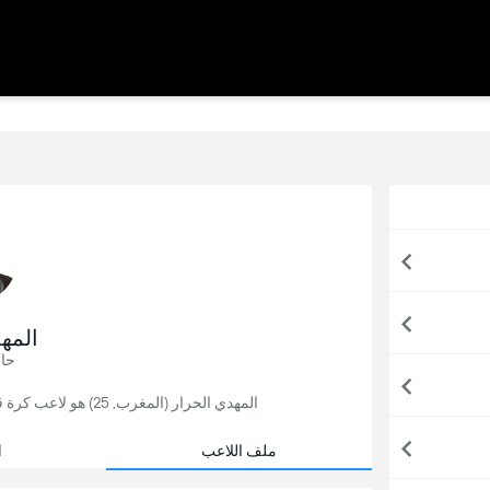
المه
حا
المهدي الحرار (المغرب, 25) هو لاعب كرة قدم, يلعب حاليًا لصالح الرجاء البيضاوي في المغرب.
ملف اللاعب
ا