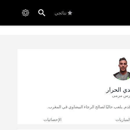
نتائجي
دي الحرار
رس مرمى
لمباريات
الإحصائيات