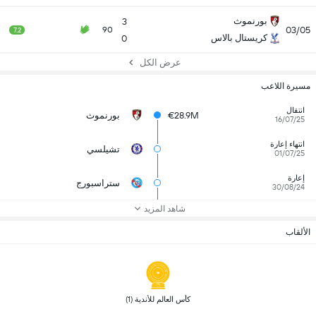
بورنموث
3
03/05
90
7.2
كريستال بالاس
0
عرض الكل
مسيرة اللاعب
انتقال
€28.9M
بورنموث
16/07/25
انتهاء إعارة
تشيلسي
01/07/25
إعارة
ستراسبورج
30/08/24
شاهد المزيد
الألقاب
 كأس العالم للأندية (1) 