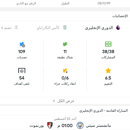
08/10/99
الطول
الرقم مع النادي
الإحصائيات
الدوري الإنجليزي
كأس الكاراباو
تصفيات 
109
11
38/38
المشاركات
شباك نظيفة
تصديات
54
0/6
6.5
التقييم
انقاذ ركلات جزاء
تلقى أهداف
عرض الكل
المباراة القادمة - الدوري الإنجليزي
أحد, 23 أغسطس
01:00 م
مانشستر سيتي
بورنموث