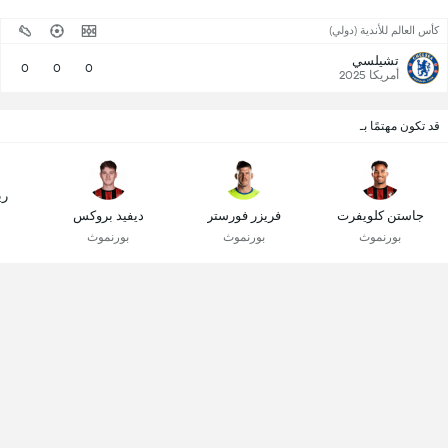
كأس العالم للأندية (دولي)
تشيلسي
0
0
0
أمريكا 2025
قد تكون مهتمًا بـ
ري
جاستن كلويفرت
فريزر فورستر
ديفيد بروكس
بورنموث
بورنموث
بورنموث