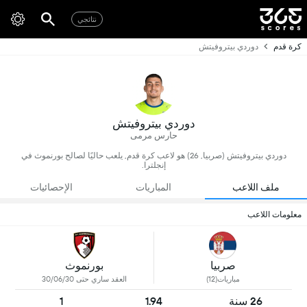
نتائجي
كرة قدم
دوردي بيتروفيتش
دوردي بيتروفيتش
حارس مرمى
دوردي بيتروفيتش (صربيا, 26) هو لاعب كرة قدم, يلعب حاليًا لصالح بورنموث في
إنجلترا.
ملف اللاعب
المباريات
الإحصائيات
معلومات اللاعب
صربيا
بورنموث
مباريات(12)
العقد ساري حتى 30/06/30
26 سنة
1.94
1