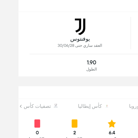
يوفنتوس
العقد ساري حتى 30/06/28
1.90
الطول
روبا
كأس إيطاليا
تصفيات كأس العالم أوروبا
0
2
6.4