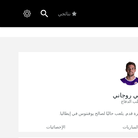
نتائجي
لي روجاني
ب الدفاع
لمباريات
الإحصائيات