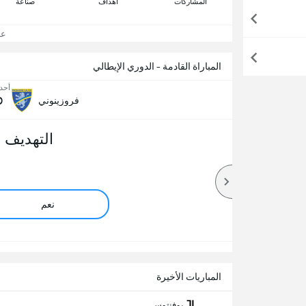
المشاركات
اهداف
صناعة
عرض
المباراة القادمة - الدوري الإيطالي
أحد, 23 أغ
0
فروزينوني
التهديف 
نعم
المباريات الأخيرة
يوفنتوس