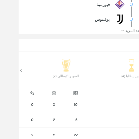
فيورنتينا
يوفنتوس
د المزيد
 إيطاليا (4) 
 السوبر الإيطالي (2) 
0
0
10
0
2
15
2
2
22