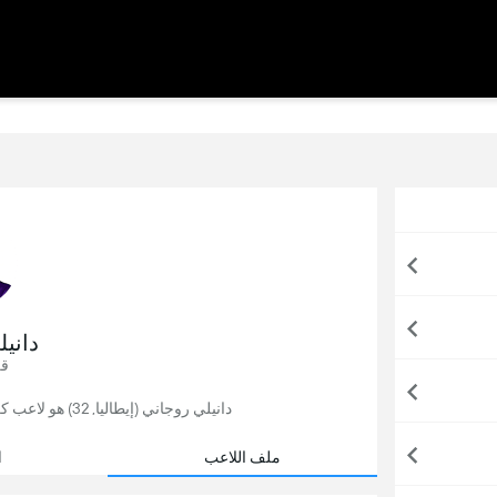
داني
قل
دانيلي روجاني (إيطاليا, 32) هو لاعب كرة قدم, يلعب حاليًا لصالح يوفنتوس في إيطاليا.
ملف اللاعب
ا