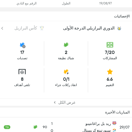
19/08/97
الطول
الرقم مع النادي
الإحصائيات
الدوري البرازيلي الدرجة الأولى
كأس البرازيل
17
2
7/20
المشاركات
شباك نظيفة
تصديات
8
0/1
6.6
التقييم
انقاذ ركلات جزاء
تلقى أهداف
عرض الكل
المباريات الأخيرة
ريد بل براغانتينو
1
29/07
90
7.6
سبورتينغ كريستال
0