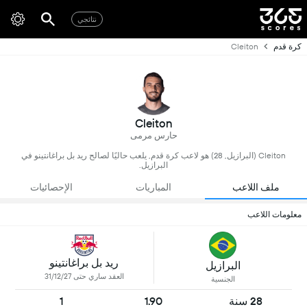
نتائجي
كرة قدم
Cleiton
Cleiton
حارس مرمى
Cleiton (البرازيل, 28) هو لاعب كرة قدم, يلعب حاليًا لصالح ريد بل براغانتينو في
البرازيل.
ملف اللاعب
المباريات
الإحصائيات
معلومات اللاعب
ريد بل براغانتينو
البرازيل
العقد ساري حتى 31/12/27
الجنسية
28 سنة
1.90
1