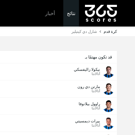
نتائج
أخبار
كرة قدم
شارل دي كيتيلير
قد تكون مهتمًا بـ
نيكولا زاليفسكي
أتالانتا
مارتن دي رون
أتالانتا
راوول بيلانوفا
أتالانتا
بيرات ديمسيتي
أتالانتا