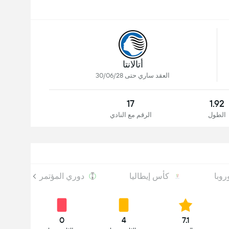
أتالانتا
العقد ساري حتى 30/06/28
17
1.92
الطول
الرقم مع النادي
روبا
كأس إيطاليا
دوري المؤتمر الأوروبي
0
4
7.1