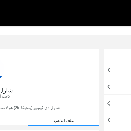
شارل 
لاعب ا
شارل دي كيتيلير (بلجيكا, 25) هو لاعب كرة قدم, يلعب حاليًا لصالح أتالانتا في إيطاليا.
ملف اللاعب
ا