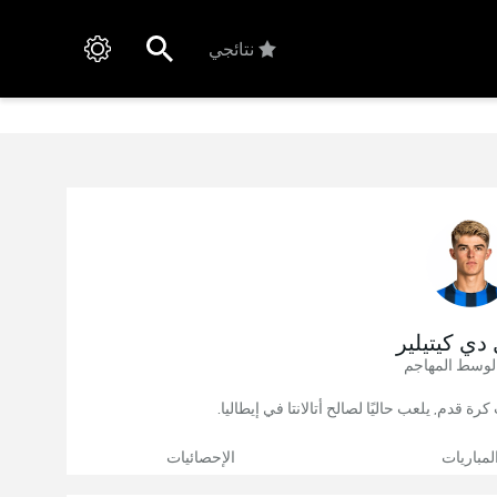
نتائجي
دي كيتيلير
لوسط المهاجم
لمباريات
الإحصائيات