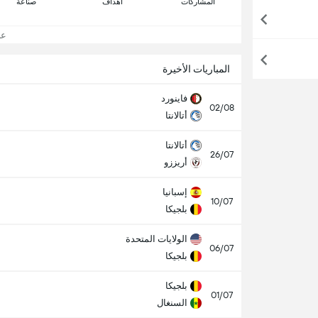
المشاركات
اهداف
صناعة
عرض
المباريات الأخيرة
فاينورد
02/08
أتالانتا
أتالانتا
26/07
أريززو
إسبانيا
10/07
بلجيكا
الولايات المتحدة
06/07
بلجيكا
بلجيكا
01/07
السنغال