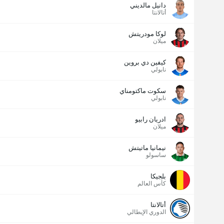
دانيل مالديني
أتالانتا
لوكا مودريتش
ميلان
كيفين دي بروين
نابولي
سكوت ماكتومناي
نابولي
ادريان رابيو
ميلان
نيمانيا ماتيتش
ساسولو
بلجيكا
كأس العالم
أتالانتا
الدوري الإيطالي