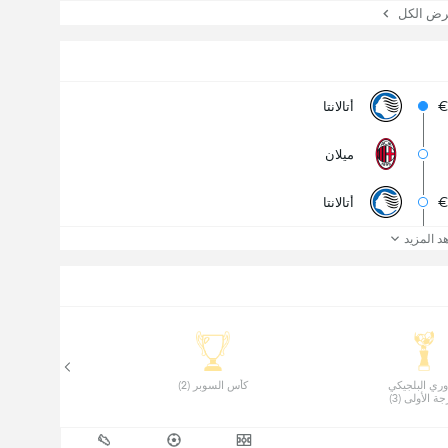
 الكل
€
أتالانتا
ميلان
أتالانتا
د المزيد
 الدوري البلجيكي 
 كأس السوبر (2) 
ة الأولى (3) 