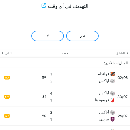
التهديف في أي وقت
نعم
لا
السّابق
التالي
المباريات الأخيرة
فولندام
1
02/08
59
6.7
أياكس
3
أياكس
4
30/07
34
6.9
فويفودينا
1
أياكس
2
26/07
90
6.7
بيرنلي
1