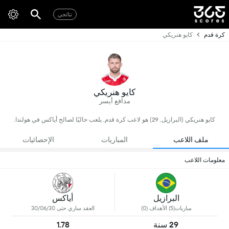
نتائجي
كرة قدم
كايو هنريكي
كايو هنريكي
مدافع أيسر
كايو هنريكي (البرازيل, 29) هو لاعب كرة قدم, يلعب حاليًا لصالح أياكس في هولندا.
ملف اللاعب
المباريات
الإحصائيات
معلومات اللاعب
البرازيل
أياكس
مباريات(5) الأهداف (0)
العقد ساري حتى 30/06/30
29 سنة
1.78