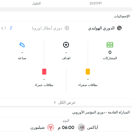
31/07/97
الطول
الإحصائيات
الدوري الهولندي
دوري أبطال اوروبا
الد
-
-
0
المشاركات
اهداف
صناعة
-
-
بطاقات صفراء
بطاقات حمراء
عرض الكل
المباراة القادمة - دوري المؤتمر الأوروبي
اليوم
06:00 م
أياكس
شيلبورن