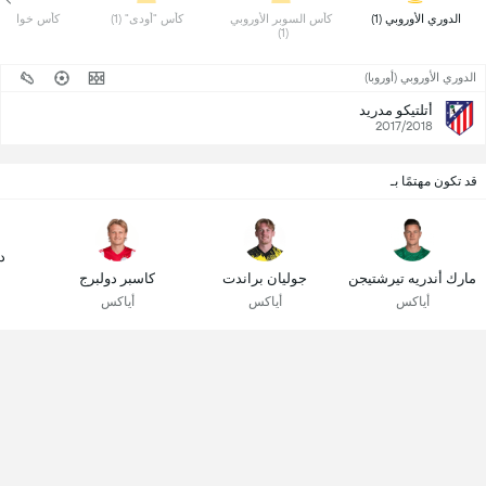
 الدوري الأوروبي (1) 
 كأس السوبر الأوروبي 
 كأس "أودى" (1) 
 كأس خوان غامب
(1) 
الدوري الأوروبي (أوروبا)
أتلتيكو مدريد
2017/2018
قد تكون مهتمًا بـ
د
مارك أندريه تيرشتيجن
جوليان براندت
كاسبر دولبرج
أياكس
أياكس
أياكس