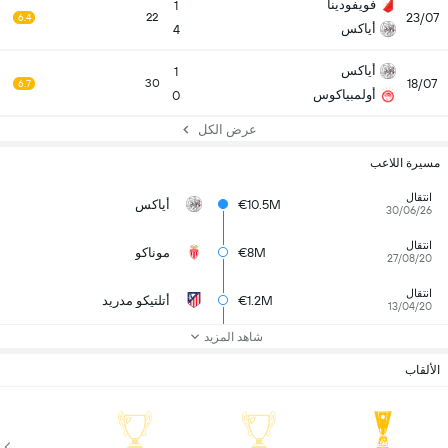
فويفودينا
1
23/07
22
6.4
أياكس
4
أياكس
1
18/07
30
6.7
أولمبياكوس
0
عرض الكل
مسيرة اللاعب
انتقال
€10.5M
أياكس
30/06/26
انتقال
€8M
موناكو
27/08/20
انتقال
€1.2M
أتلتيكو مدريد
13/04/20
شاهد المزيد
الألقاب