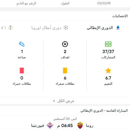
03/03/95
الطول
الرقم مع النادي
الإحصائيات
الدوري الإيطالي
دوري أبطال اوروبا
الدو
1
2
37/37
المشاركات
اهداف
صناعة
0
6
6.7
التقييم
بطاقات صفراء
بطاقات حمراء
عرض الكل
المباراة القادمة - الدوري الإيطالي
اثنين, 24 أغسطس
06:45 م
روما
فيورنتينا