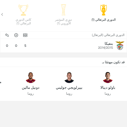
 الدوري البرتغالي (1) 
 دوري المؤتمر 
 كاس الدوري 
الأوروبي (1) 
البرتغالي (1) 
الدوري البرتغالي (البرتغال)
بنفيكا
0
0
5
2014/2015
قد تكون مهتمًا بـ
م
باولو ديبالا
بييرلويجي جوليني
دونيل مالين
روما
روما
روما