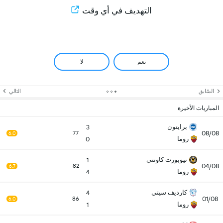
التهديف في أي وقت
نعم
لا
السّابق
التالي
المباريات الأخيرة
برايتون
3
08/08
77
6.0
روما
0
نيوبورت كاونتي
1
04/08
82
6.7
روما
4
كارديف سيتي
4
01/08
86
6.0
روما
1