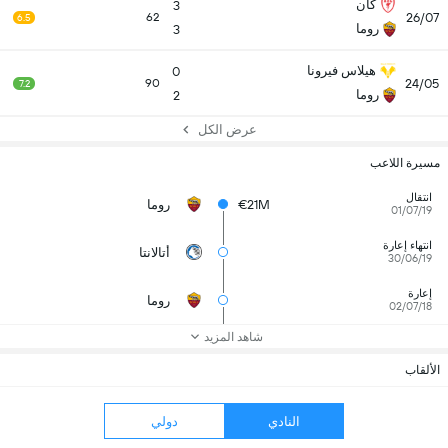
كان
3
26/07
62
6.5
روما
3
هيلاس فيرونا
0
24/05
90
7.2
روما
2
عرض الكل
مسيرة اللاعب
انتقال
€21M
روما
01/07/19
انتهاء إعارة
أتالانتا
30/06/19
إعارة
روما
02/07/18
شاهد المزيد
الألقاب
النادي
دولي