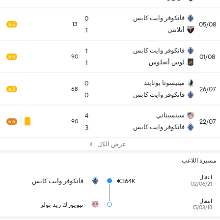
فانكوفر وايت كابس
0
05/08
13
6.5
أتلانتي
1
فانكوفر وايت كابس
1
01/08
90
6.6
لوس أنجلوس
1
مينيسوتا يونايتد
0
26/07
68
6.8
فانكوفر وايت كابس
0
سينسيناتي
4
22/07
90
5.6
فانكوفر وايت كابس
3
عرض الكل
مسيرة اللاعب
انتقال
€364K
فانكوفر وايت كابس
02/06/21
انتقال
نيويورك ريد بولز
15/03/18