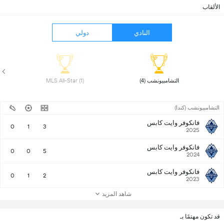
الألقاب
النادي
دولي
 التشامبيونشب (4) 
 MLS All-Star (1) 
التشامبيونشب (كندا)
فانكوفر وايت كابس
0
1
3
2025
فانكوفر وايت كابس
0
0
5
2024
فانكوفر وايت كابس
0
1
2
2023
شاهد المزيد
قد تكون مهتمًا بـ