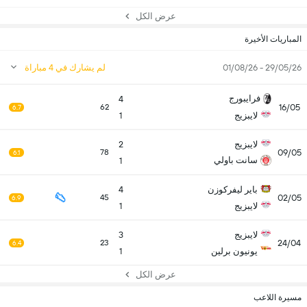
عرض الكل
المباريات الأخيرة
29/05/26 - 01/08/26
لم يشارك في 4 مباراة
فرايبورج
4
16/05
62
6.7
لايبزيج
1
لايبزيج
2
09/05
78
6.1
سانت باولي
1
باير ليفركوزن
4
02/05
45
6.9
لايبزيج
1
لايبزيج
3
24/04
23
6.4
يونيون برلين
1
عرض الكل
مسيرة اللاعب