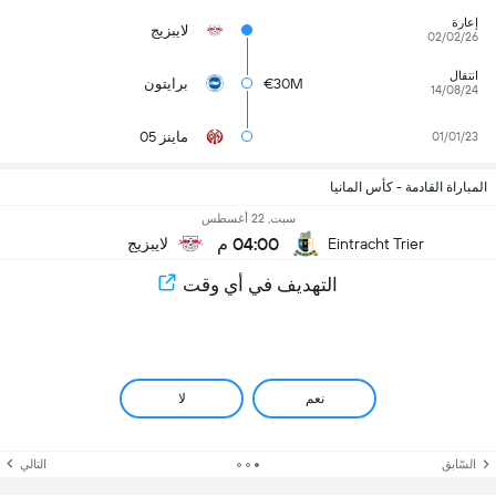
إعارة
لايبزيج
02/02/26
انتقال
€30M
برايتون
14/08/24
ماينز 05
01/01/23
المباراة القادمة - كأس المانيا
سبت, 22 أغسطس
04:00 م
Eintracht Trier
لايبزيج
التهديف في أي وقت
نعم
لا
السّابق
التالي