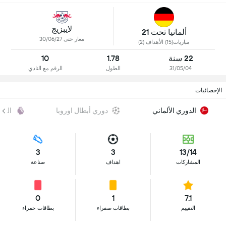
لايبزيج
ألمانيا تحت 21
معار حتى 30/06/27
مباريات(15) الأهداف (2)
22 سنة
1.78
10
31/05/04
الطول
الرقم مع النادي
الإحصائيات
الدوري الألماني
دوري أبطال اوروبا
الدو
3
3
13/14
المشاركات
اهداف
صناعة
0
1
7.1
التقييم
بطاقات صفراء
بطاقات حمراء