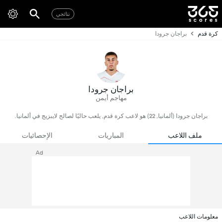
نتائجي
كرة قدم
براجان جرودا
براجان جرودا
مهاجم أيمن
براجان جرودا (ألمانيا, 22) هو لاعب كرة قدم, يلعب حاليًا لصالح لايبزيج في ألمانيا.
ملف اللاعب
المباريات
الإحصائيات
Ad
معلومات اللاعب