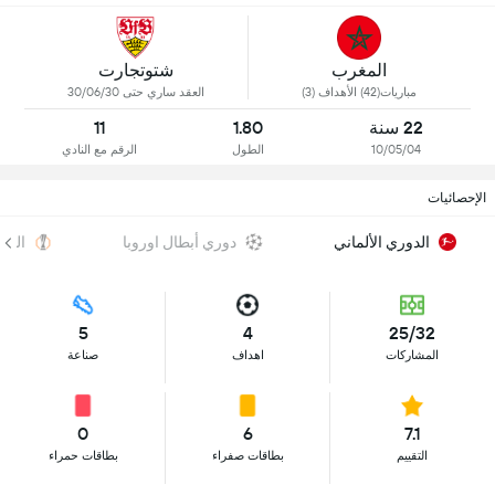
المغرب
شتوتجارت
مباريات(42) الأهداف (3)
العقد ساري حتى 30/06/30
22 سنة
1.80
11
10/05/04
الطول
الرقم مع النادي
الإحصائيات
الدوري الألماني
دوري أبطال اوروبا
الدو
5
4
25/32
المشاركات
اهداف
صناعة
0
6
7.1
التقييم
بطاقات صفراء
بطاقات حمراء