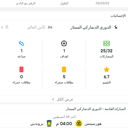
03/03/03
الطول
الرقم مع النادي
الإحصائيات
الدوري الدنماركي الممتاز
كأس العالم
تص
1
1
25/32
المشاركات
اهداف
صناعة
0
5
6.7
التقييم
بطاقات صفراء
بطاقات حمراء
عرض الكل
المباراة القادمة - الدوري الدنماركي الممتاز
أحد, 09 أغسطس
04:00 م
هورسينس
بروندبي