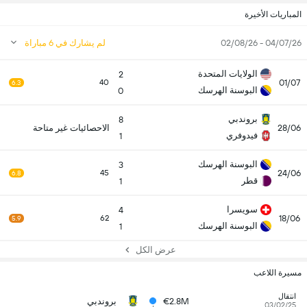
المباريات الأخيرة
04/07/26 - 02/08/26
لم يشارك في 6 مباراة
الولايات المتحدة
2
01/07
40
6.3
البوسنة الهرسك
0
بروندبي
8
28/06
الاحصائيات غير متاحة
فيدوفري
1
البوسنة الهرسك
3
24/06
45
6.8
قطر
1
سويسرا
4
18/06
62
5.9
البوسنة الهرسك
1
عرض الكل
مسيرة اللاعب
انتقال
€2.8M
بروندبي
03/02/25