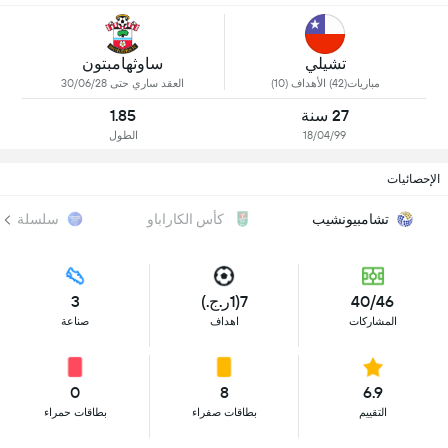
تشيلي
ساوثهامبتون
مباريات(42) الأهداف (10)
العقد ساري حتى 30/06/28
27 سنة
1.85
18/04/99
الطول
الإحصائيات
تشامبيونشيب
كأس الكاراباو
سلسلة فيف
40/46
7(1ر.ج.)
3
المشاركات
اهداف
صناعة
0
8
6.9
التقييم
بطاقات صفراء
بطاقات حمراء