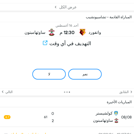
عرض الكل
المباراة القادمة - تشامبيونشيب
أحد, 16 أغسطس
12:30 م
واتفورد
ساوثهامبتون
التهديف في أي وقت
نعم
لا
السّابق
التالي
المباريات الأخيرة
كولشيستر
0
08/08
61
6.7
ساوثهامبتون
2