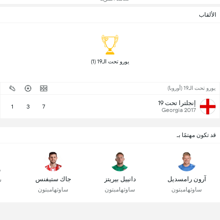
الألقاب
 يورو تحت الـ19 (1) 
يورو تحت الـ19 (أوروبا)
إنجلترا تحت 19
1
3
7
2017 Georgia
قد تكون مهتمًا بـ
ر
آرون رامسديل
دانييل بيريتز
جاك ستيفنس
س
ساوثهامبتون
ساوثهامبتون
ساوثهامبتون