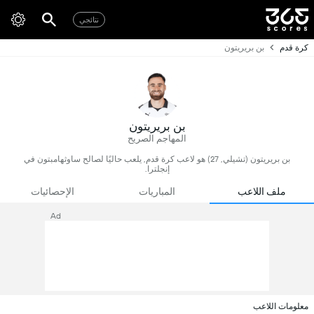
نتائجي
كرة قدم
بن بريريتون
بن بريريتون
المهاجم الصريح
بن بريريتون (تشيلي, 27) هو لاعب كرة قدم, يلعب حاليًا لصالح ساوثهامبتون في
إنجلترا.
ملف اللاعب
المباريات
الإحصائيات
Ad
معلومات اللاعب