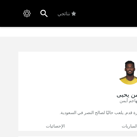
نتائجي
من يحيى
اجم أيمن
لمباريات
الإحصائيات