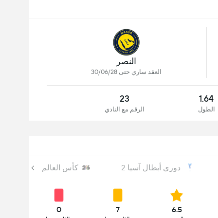
النصر
العقد ساري حتى 30/06/28
23
1.64
الطول
الرقم مع النادي
دوري أبطال آسيا 2
كأس العالم
0
7
6.5