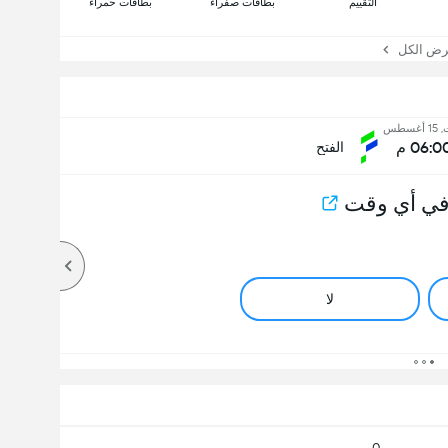
التقييم
بطاقات صفراء
بطاقات حمراء
 الكل
غسطس
06:0 م
الفتح
في أي وقت
لا
0