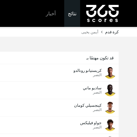
نتائج
أخبار
كرة قدم
أيمن يحيى
قد تكون مهتمًا بـ
كريستيانو رونالدو
النصر
ساديو ماني
النصر
كينجسيلي كومان
النصر
جواو فيليكس
النصر