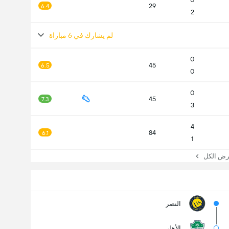
29
6.4
2
لم يشارك في 6 مباراة
0
45
6.5
0
0
45
7.3
3
4
84
6.1
1
 الكل
النصر
الأهلي