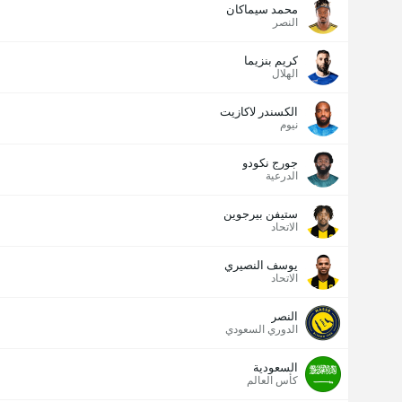
محمد سيماكان
النصر
كريم بنزيما
الهلال
الكسندر لاكازيت
نيوم
جورج نكودو
الدرعية
ستيفن بيرجوين
الاتحاد
يوسف النصيري
الاتحاد
النصر
الدوري السعودي
السعودية
كأس العالم