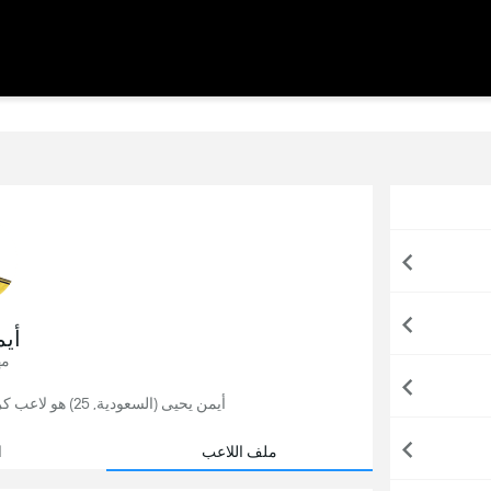
أي
مه
أيمن يحيى (السعودية, 25) هو لاعب كرة قدم, يلعب حاليًا لصالح النصر في السعودية.
ملف اللاعب
ا