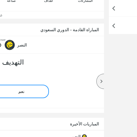
المشاركات
اهداف
صناعة
عرض
المباراة القادمة - الدوري السعودي
سبت, 15 أ
0
النصر
التهديف 
نعم
المباريات الأخيرة
النصر