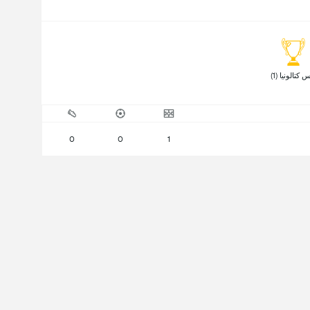
 كتالونيا (1) 
0
0
1