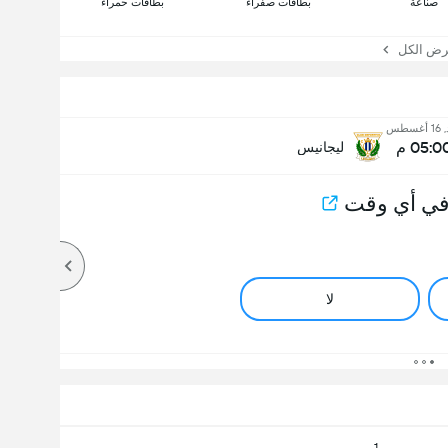
صناعة
بطاقات صفراء
بطاقات حمراء
 الكل
غسطس
05:0 م
ليجانيس
في أي وقت
لا
1