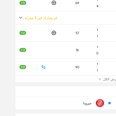
69
7.5
4
لم يشارك في 4 مباراة
1
57
7.2
1
1
76
7.3
0
1
90
7.9
1
 الكل
جيرونا