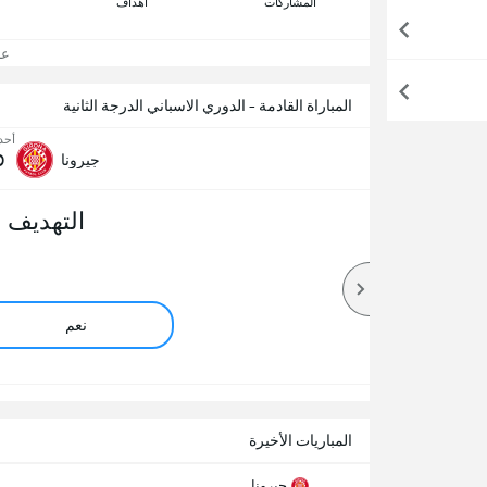
المشاركات
اهداف
عرض
المباراة القادمة - الدوري الاسباني الدرجة الثانية
أحد, 16 أ
0
جيرونا
التهديف 
نعم
المباريات الأخيرة
جيرونا