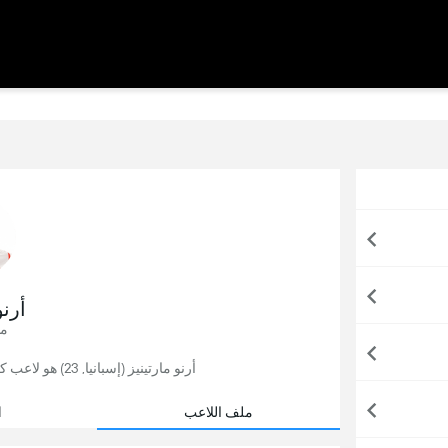
أرنو
مد
أرنو مارتينيز (إسبانيا, 23) هو لاعب كرة قدم, يلعب حاليًا لصالح جيرونا في إسبانيا.
ملف اللاعب
ا