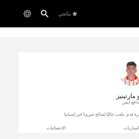
نتائجي
 مارتينيز
افع أيمن
لمباريات
الإحصائيات