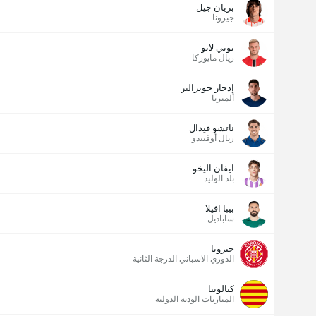
بريان جيل
جيرونا
توني لاتو
ريال مايوركا
إدجار جونزاليز
ألميريا
ناتشو فيدال
ريال أوفييدو
ايفان اليخو
بلد الوليد
بيبا افيلا
ساباديل
جيرونا
الدوري الاسباني الدرجة الثانية
كتالونيا
المباريات الودية الدولية