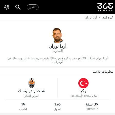
نتائجي
كرة قدم
أردا توران
أردا توران
المدرب
أردا توران (تركيا, 39) هو مدرب كرة قدم , حاليًا يقوم بتدريب شاختار دونيتسك في
أوكرانيا.
معلومات اللاعب
تركيا
شاختار دونيتسك
مباريات(92) الأهداف (16)
الفريق الحالي
39 سنة
1.76
14
30/01/87
الطول
الألقاب