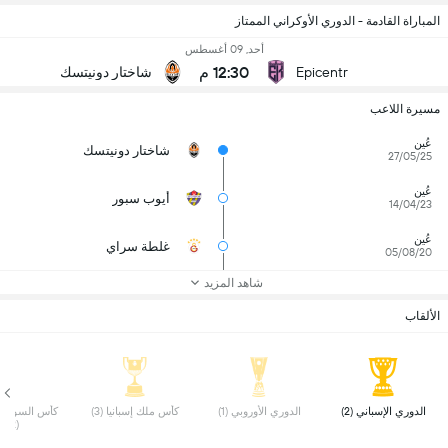
المباراة القادمة - الدوري الأوكراني الممتاز
أحد, 09 أغسطس
12:30 م
Epicentr
شاختار دونيتسك
مسيرة اللاعب
عُين
شاختار دونيتسك
27/05/25
عُين
أيوب سبور
14/04/23
عُين
غلطة سراي
05/08/20
شاهد المزيد
الألقاب
 الدوري الإسباني (2) 
 الدوري الأوروبي (1) 
 كأس ملك إسبانيا (3) 
(2) 