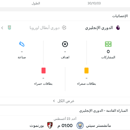
30/10/03
الطول
الإحصائيات
الدوري الإنجليزي
دوري أبطال اوروبا
كأس
-
-
0
المشاركات
اهداف
صناعة
-
-
بطاقات صفراء
بطاقات حمراء
عرض الكل
المباراة القادمة - الدوري الإنجليزي
أحد, 23 أغسطس
01:00 م
مانشستر سيتي
بورنموث