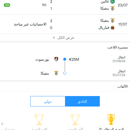
غالين
2
23/07
90
7.0
بنفيكا
1
بنفيكا
2
17/07
الاحصائيات غير متاحة
فياريال
0
عرض الكل
مسيرة اللاعب
انتقال
€25M
بورنموث
01/08/26
انتقال
بنفيكا
30/07/22
الألقاب
النادي
دولي
 الدوري البرتغالي (1) 
 كأس السوبر 
 كاس الدوري 