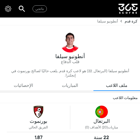
نتائجي
كرة قدم
أنطونيو سيلفا
أنطونيو سيلفا
قلب الدفاع
أنطونيو سيلفا (البرتغال, 22) هو لاعب كرة قدم, يلعب حاليًا لصالح بورنموث في
إنجلترا.
ملف اللاعب
المباريات
الإحصائيات
معلومات اللاعب
البرتغال
بورنموث
مباريات(20) الأهداف (0)
الفريق الحالي
22 سنة
1.87