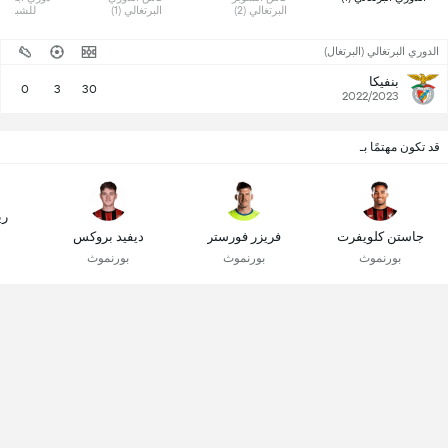
البرتغالي (2) 
البرتغالي (1) 
للشباب (1) 
الدوري البرتغالي (البرتغال)
بنفيكا
0
3
30
2022/2023
قد تكون مهتمًا بـ
ري
جاستن كلويفرت
فريزر فورستر
ديفيد بروكس
بورنموث
بورنموث
بورنموث