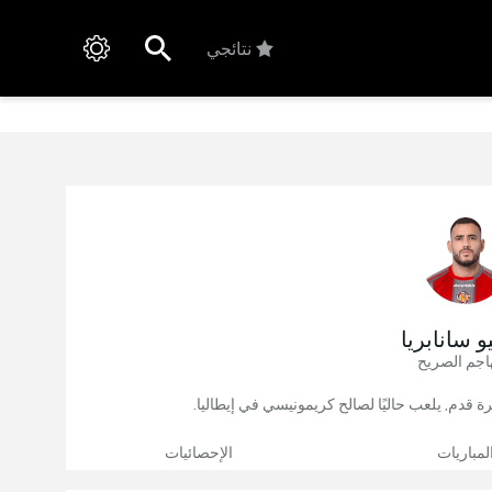
نتائجي
يو سانابريا
اجم الصريح
لمباريات
الإحصائيات