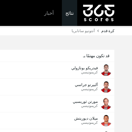
نتائج
أخبار
كرة قدم
أنتونيو سانابريا
قد تكون مهتمًا بـ
فيدريكو بونازولي
كريمونيسي
ألبيرتو جراسي
كريمونيسي
مورتن ثوريسبي
كريمونيسي
ميلان ديوريتش
كريمونيسي