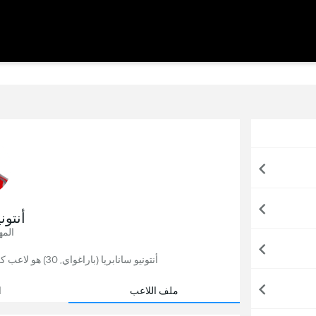
أنتون
المه
أنتونيو سانابريا (باراغواي, 30) هو لاعب كرة قدم, يلعب حاليًا لصالح كريمونيسي في إيطاليا.
ملف اللاعب
ا