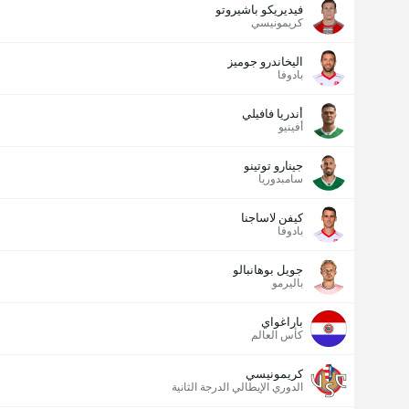
فيديريكو باشيروتو
كريمونيسي
اليخاندرو جوميز
بادوفا
أندريا فافيلي
أفينيو
جينارو توتينو
سامبدوريا
كيفن لاساجنا
بادوفا
جويل بوهانبالو
باليرمو
باراغواي
كأس العالم
كريمونيسي
الدوري الإيطالي الدرجة الثانية