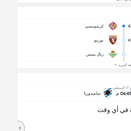
€
كريمونيسي
€
تورينو
ريال بيتيس
د المزيد
أغسطس
06:4 م
سامبدوريا
 في أي وقت