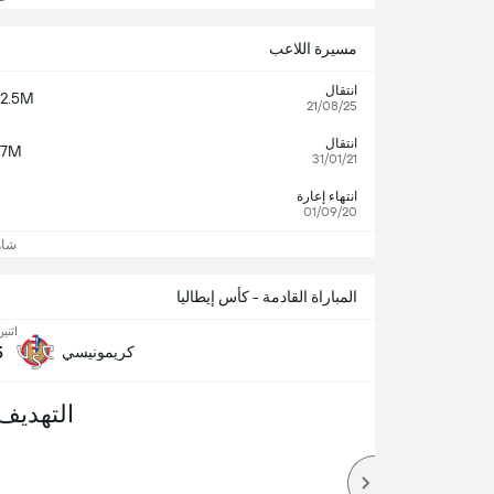
مسيرة اللاعب
انتقال
2.5M
21/08/25
انتقال
7M
31/01/21
انتهاء إعارة
01/09/20
شاه
المباراة القادمة - كأس إيطاليا
اثنين, 17 
5
كريمونيسي
التهديف