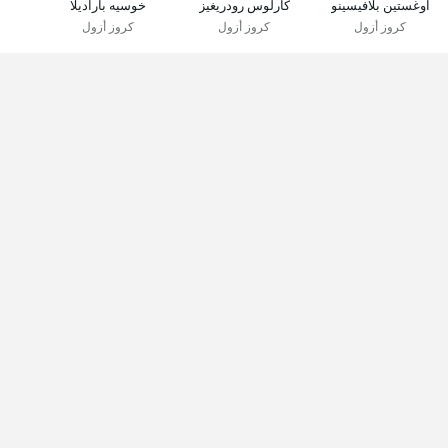
اوغستين بلافيسينو
كارلوس رودريغيز
خوسيه باراديلا
كروز أزول
كروز أزول
كروز أزول