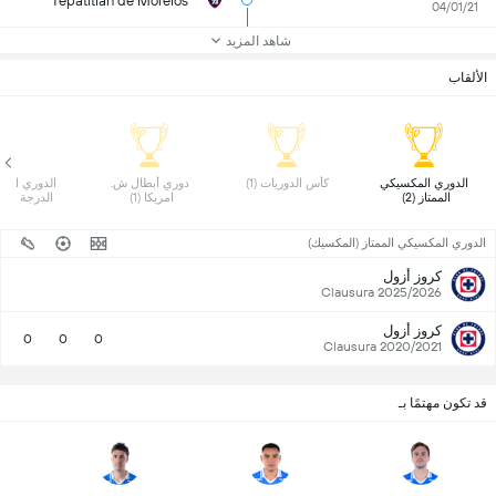
Tepatitlán de Morelos
04/01/21
شاهد المزيد
الألقاب
 الدوري المكسيكي 
 كأس الدوريات (1) 
 دوري أبطال ش. 
الممتاز (2) 
امريكا (1) 
الدرجة الثانية 
الدوري المكسيكي الممتاز (المكسيك)
كروز أزول
2025/2026 Clausura
كروز أزول
0
0
0
2020/2021 Clausura
قد تكون مهتمًا بـ