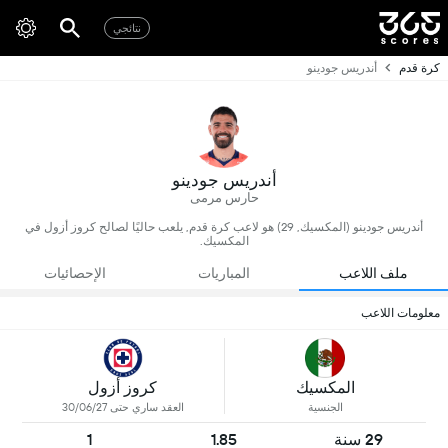
نتائجي
كرة قدم
أندريس جودينو
أندريس جودينو
حارس مرمى
أندريس جودينو (المكسيك, 29) هو لاعب كرة قدم, يلعب حاليًا لصالح كروز أزول في
المكسيك.
ملف اللاعب
المباريات
الإحصائيات
معلومات اللاعب
المكسيك
كروز أزول
الجنسية
العقد ساري حتى 30/06/27
29 سنة
1.85
1