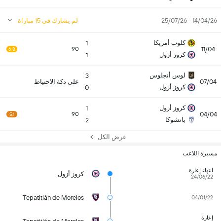
14/04/26 - 25/07/26
لم يشارك في 15 مباراة
كلوب أمريكا
1
11/04
90
6.8
كروز أزول
1
لوس أنجلوس
3
07/04
على دكة الاحتياط
كروز أزول
0
كروز أزول
1
04/04
90
5.1
باتشوكا
2
عرض الكل
مسيرة اللاعب
انتهاء إعارة
كروز أزول
24/06/22
Tepatitlán de Morelos
04/01/22
إعارة