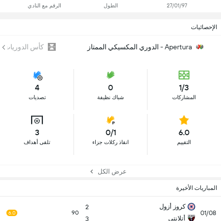
27/01/97
الطول
الرقم مع النادي
الإحصائيات
Apertura - الدوري المكسيكي الممتاز
كأس الدوريات
4
0
1/3
المشاركات
شباك نظيفة
تصديات
3
0/1
6.0
التقييم
انقاذ ركلات جزاء
تلقى أهداف
عرض الكل
المباريات الأخيرة
كروز أزول
2
01/08
90
6.0
أتلانتي
3