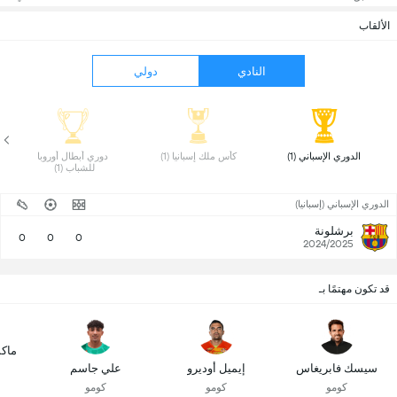
الألقاب
النادي
دولي
 الدوري الإسباني (1) 
 كأس ملك إسبانيا (1) 
 دوري أبطال أوروبا 
للشباب (1) 
الدوري الإسباني (إسبانيا)
برشلونة
0
0
0
2024/2025
قد تكون مهتمًا بـ
ماك
سيسك فابريغاس
إيميل أوديرو
علي جاسم
كومو
كومو
كومو