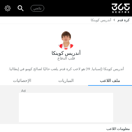
نتائجي
كرة قدم
أندريس كوينكا
أندريس كوينكا
قلب الدفاع
أندريس كوينكا (إسبانيا, 19) هو لاعب كرة قدم, يلعب حاليًا لصالح كومو في إيطاليا.
ملف اللاعب
المباريات
الإحصائيات
Ad
معلومات اللاعب