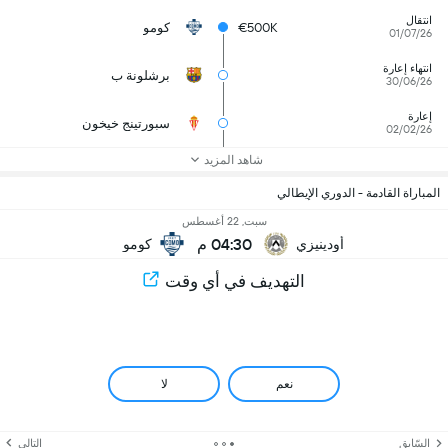
انتقال
€500K
كومو
01/07/26
انتهاء إعارة
برشلونة ب
30/06/26
إعارة
سبورتينج خيخون
02/02/26
شاهد المزيد
المباراة القادمة - الدوري الإيطالي
سبت, 22 أغسطس
04:30 م
أودينيزي
كومو
التهديف في أي وقت
نعم
لا
السّابق
التالي