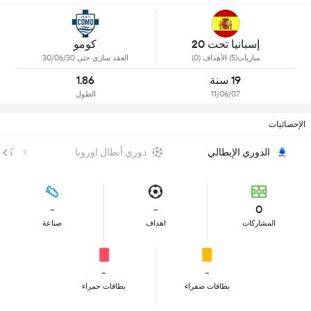
إسبانيا تحت 20
كومو
مباريات(5) الأهداف (0)
العقد ساري حتى 30/06/30
19 سنة
1.86
11/06/07
الطول
الإحصائيات
الدوري الإيطالي
دوري أبطال اوروبا
كأس 
-
-
0
المشاركات
اهداف
صناعة
-
-
بطاقات صفراء
بطاقات حمراء