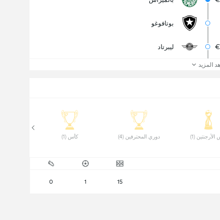
بوتافوغو
€
ليبرتاد
د المزيد
الأرجنتين (1) 
 دوري المحترفين (4) 
 كأس (1) 
0
1
15