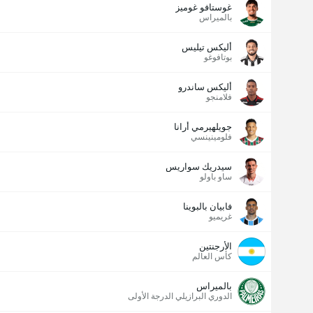
غوستافو غوميز
بالميراس
أليكس تيليس
بوتافوغو
أليكس ساندرو
فلامنجو
جويلهيرمي أرانا
فلومينينسي
سيدريك سواريس
ساو باولو
فابيان بالبوينا
غريميو
الأرجنتين
كأس العالم
بالميراس
الدوري البرازيلي الدرجة الأولى