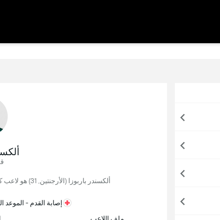
ألكسن
قل
ألكسندر باربوزا (الأرجنتين, 31) هو لاعب كرة قدم, يلعب حاليًا لصالح بالميراس في البرازيل.
إصابة القدم - الموعد 
ملف اللاعب
ا