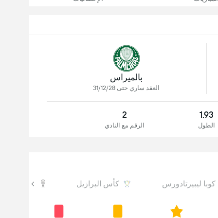
بالميراس
العقد ساري حتى 31/12/28
2
1.93
الطول
الرقم مع النادي
كوبا ليبيرتادورس
كأس البرازيل
كوبا سود ام