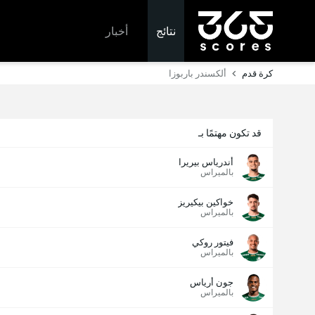
نتائج
أخبار
كرة قدم
ألكسندر باربوزا
قد تكون مهتمًا بـ
أندرياس بيريرا
بالميراس
خواكين بيكيريز
بالميراس
فيتور روكي
بالميراس
جون أرياس
بالميراس