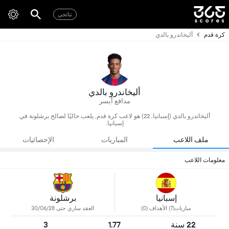
نتائجي
كرة قدم
أليخاندرو بالدي
أليخاندرو بالدي
مدافع أيسر
أليخاندرو بالدي (إسبانيا, 22) هو لاعب كرة قدم, يلعب حاليًا لصالح برشلونة في
إسبانيا.
ملف اللاعب
المباريات
الإحصائيات
معلومات اللاعب
إسبانيا
برشلونة
مباريات(7) الأهداف (0)
العقد ساري حتى 30/06/28
22 سنة
1.77
3