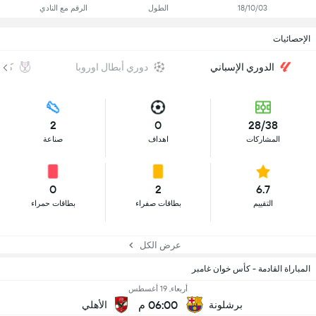
18/10/03
الطول
الرقم مع النادي
الإحصائيات
الدوري الإسباني
دوري أبطال اوروبا
كأس 
2
0
28/38
المشاركات
اهداف
صناعة
0
2
6.7
التقييم
بطاقات صفراء
بطاقات حمراء
عرض الكل
المباراة القادمة - كأس خوان غامبر
أربعاء, 19 أغسطس
06:00 م
برشلونة
الأهلي