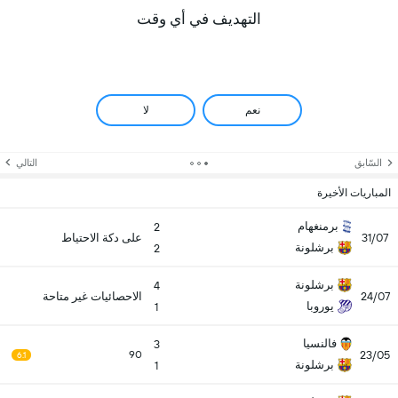
التهديف في أي وقت
نعم
لا
السّابق
التالي
المباريات الأخيرة
برمنغهام
2
31/07
على دكة الاحتياط
برشلونة
2
برشلونة
4
24/07
الاحصائيات غير متاحة
يوروبا
1
فالنسيا
3
23/05
90
6.1
برشلونة
1