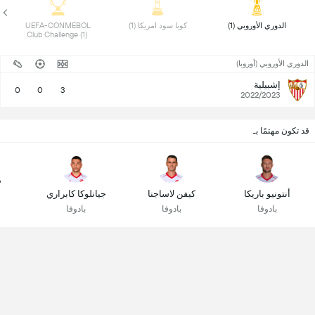
 الدوري الأوروبي (1) 
 كوبا سود امريكا (1) 
 UEFA-CONMEBOL 
Club Challenge (1) 
الدوري الأوروبي (أوروبا)
إشبيلية
0
0
3
2022/2023
قد تكون مهتمًا بـ
م
أنتونيو باريكا
كيفن لاساجنا
جيانلوكا كابراري
بادوفا
بادوفا
بادوفا