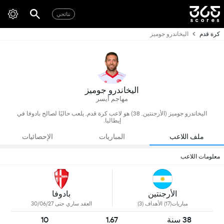
نتائجي
كرة قدم
اليخاندرو جوميز
اليخاندرو جوميز
مهاجم أيسر
اليخاندرو جوميز (الأرجنتين, 38) هو لاعب كرة قدم, يلعب حاليًا لصالح بادوفا في
إيطاليا.
ملف اللاعب
المباريات
الإحصائيات
معلومات اللاعب
الأرجنتين
بادوفا
مباريات(17) الأهداف (3)
العقد ساري حتى 30/06/27
38 سنة
1.67
10