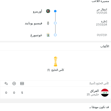
مسيرة اللاعب
انتقال حر
أوريبرو
01/01/25
إعارة
فيسبو يونايتد
27/03/24
غوتنبورغ
01/07/21
الألقاب
 كأس الخليج  (1) 
كأس الخليج (آسيا)
العراق
0
0
5
خليجي 25
قد تكون مهتمًا بـ