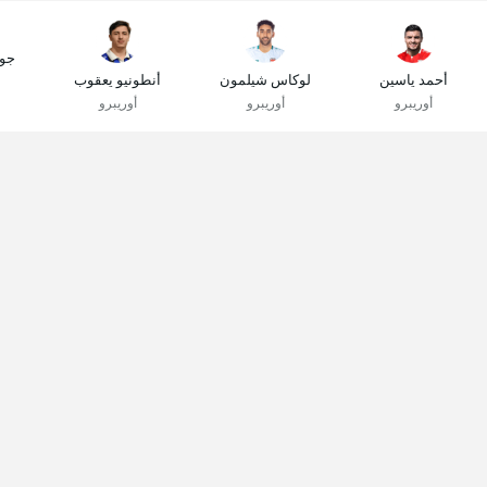
جوس
أحمد ياسين
لوكاس شيلمون
أنطونيو يعقوب
أوريبرو
أوريبرو
أوريبرو