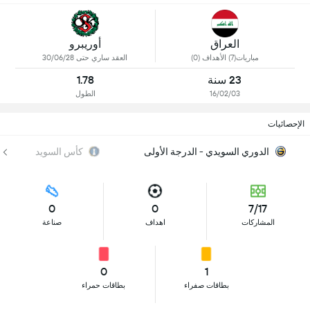
العراق
أوريبرو
مباريات(7) الأهداف (0)
العقد ساري حتى 30/06/28
23 سنة
1.78
16/02/03
الطول
الإحصائيات
الدوري السويدي - الدرجة الأولى
كأس السويد
0
0
7/17
المشاركات
اهداف
صناعة
0
1
بطاقات صفراء
بطاقات حمراء