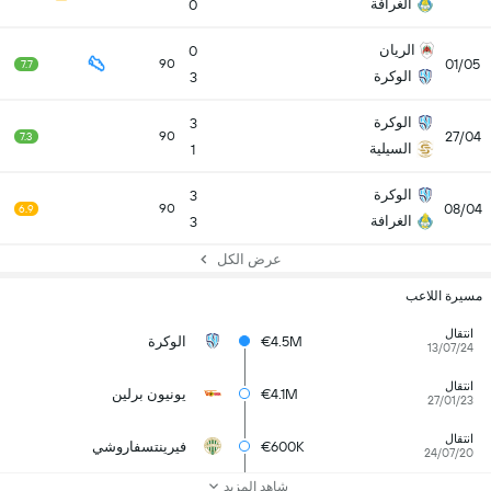
الغرافة
0
الريان
0
01/05
90
7.7
الوكرة
3
الوكرة
3
27/04
90
7.3
السيلية
1
الوكرة
3
08/04
90
6.9
الغرافة
3
عرض الكل
مسيرة اللاعب
انتقال
€4.5M
الوكرة
13/07/24
انتقال
€4.1M
يونيون برلين
27/01/23
انتقال
€600K
فيرينتسفاروشي
24/07/20
شاهد المزيد