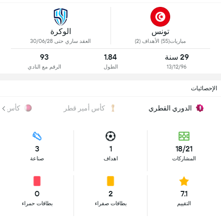
تونس
الوكرة
مباريات(55) الأهداف (2)
العقد ساري حتى 30/06/28
29 سنة
1.84
93
13/12/96
الطول
الرقم مع النادي
الإحصائيات
الدوري القطري
كأس أمير قطر
كأس QSL
3
1
18/21
المشاركات
اهداف
صناعة
0
2
7.1
التقييم
بطاقات صفراء
بطاقات حمراء