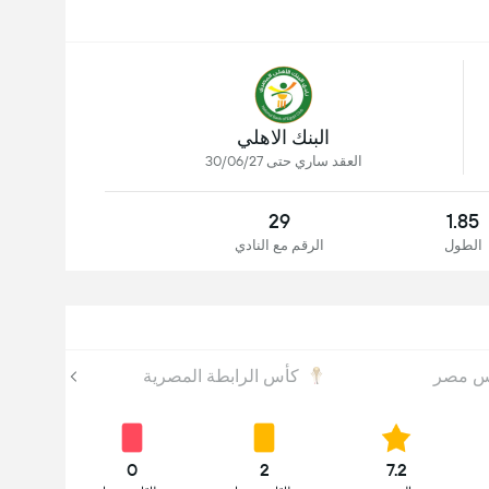
البنك الاهلي
العقد ساري حتى 30/06/27
29
1.85
الطول
الرقم مع النادي
س مصر
كأس الرابطة المصرية
0
2
7.2