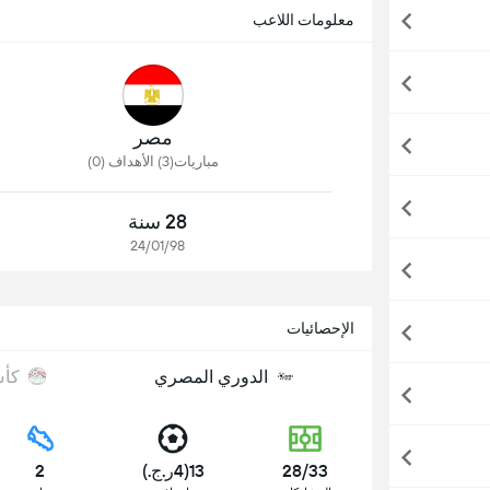
معلومات اللاعب
مصر
مباريات(3) الأهداف (0)
28 سنة
24/01/98
الإحصائيات
الدوري المصري
كأ
28/33
13(4ر.ج.)
2