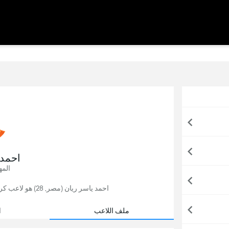
احمد 
المه
احمد ياسر ريان (مصر, 28) هو لاعب كرة قدم, يلعب حاليًا لصالح البنك الاهلي في مصر.
ملف اللاعب
ا