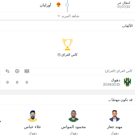
انتقال حر
أورليان
01/07/22
شاهد المزيد
الألقاب
 كأس العراق (1) 
كأس العراق (العراق)
دهوك
0
0
0
2024/2025
قد تكون مهتمًا بـ
م
مهند جعاز
محمود المواس
علاء عباس
دهوك
دهوك
دهوك